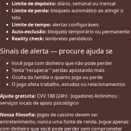
Limite de depósito:
diário, semanal ou mensal
Limite de perda:
bloqueio automático ao atingir o
teto
Limite de tempo:
alertas configuráveis
Auto-exclusão:
bloqueio temporário ou permanente
Reality check:
lembretes periódicos
Sinais de alerta — procure ajuda se
Você joga com dinheiro que não pode perder
Tenta “recuperar” perdas apostando mais
Oculta da família o quanto joga ou perde
O jogo afeta trabalho, estudos ou relacionamentos
Ajuda gratuita:
CVV 188 (24h) · Jogadores Anônimos ·
serviços locais de apoio psicológico
Nossa filosofia:
jogos de cassino devem ser
entretenimento, nunca uma fonte de renda. Jogue apenas
com dinheiro que você pode perder sem comprometer