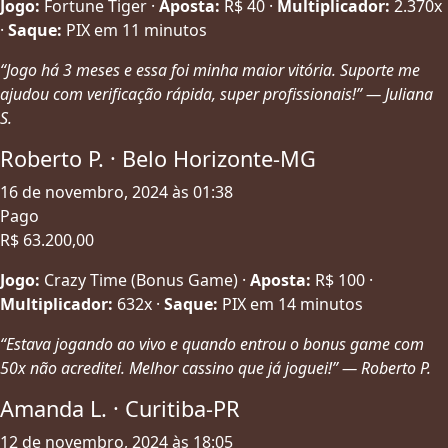
Jogo:
Fortune Tiger ·
Aposta:
R$ 40 ·
Multiplicador:
2.370x
·
Saque:
PIX em 11 minutos
“Jogo há 3 meses e essa foi minha maior vitória. Suporte me
ajudou com verificação rápida, super profissionais!” — Juliana
S.
Roberto P. · Belo Horizonte-MG
16 de novembro, 2024 às 01:38
Pago
R$ 63.200,00
Jogo:
Crazy Time (Bonus Game) ·
Aposta:
R$ 100 ·
Multiplicador:
632x ·
Saque:
PIX em 14 minutos
“Estava jogando ao vivo e quando entrou o bonus game com
50x não acreditei. Melhor cassino que já joguei!” — Roberto P.
Amanda L. · Curitiba-PR
12 de novembro, 2024 às 18:05