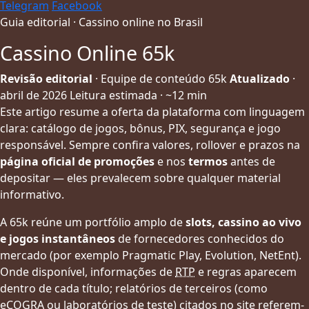
Telegram
Facebook
Guia editorial · Cassino online no Brasil
Cassino Online 65k
Revisão editorial
· Equipe de conteúdo 65k
Atualizado
·
abril de 2026
Leitura estimada · ~12 min
Este artigo resume a oferta da plataforma com linguagem
clara: catálogo de jogos, bônus, PIX, segurança e jogo
responsável. Sempre confira valores, rollover e prazos na
página oficial de promoções
e nos
termos
antes de
depositar — eles prevalecem sobre qualquer material
informativo.
A 65k reúne um portfólio amplo de
slots, cassino ao vivo
e jogos instantâneos
de fornecedores conhecidos do
mercado (por exemplo Pragmatic Play, Evolution, NetEnt).
Onde disponível, informações de
RTP
e regras aparecem
dentro de cada título; relatórios de terceiros (como
eCOGRA ou laboratórios de teste) citados no site referem-