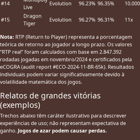
#14
Evolution
96.23%
96.35%
10.000
Live
Dragon
#15
Evolution
96.27%
96.31%
11x
Tiger
Nota:
RTP (Return to Player) representa a porcentagem
teórica de retorno ao jogador a longo prazo. Os valores
“RTP real” foram calculados com base em 2.847.392
rodadas jogadas em novembro/2024 e certificados pela
eCOGRA (audit report #ECO-2024-11-BR-65k). Resultados
individuais podem variar significativamente devido à
volatilidade matemática dos jogos.
Relatos de grandes vitórias
(exemplos)
Trechos abaixo têm caráter ilustrativo para descrever
experiências de uso; não representam expectativa de
ganho.
Jogos de azar podem causar perdas.