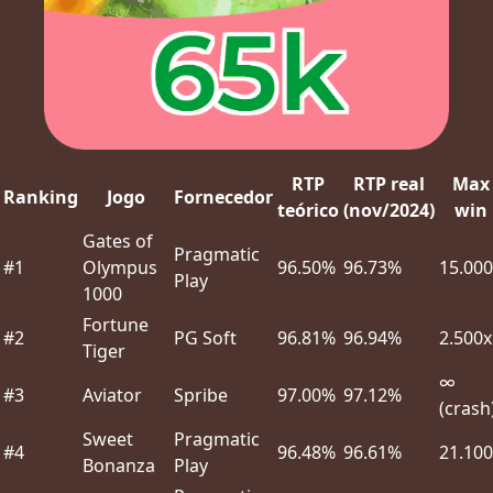
RTP
RTP real
Max
Ranking
Jogo
Fornecedor
teórico
(nov/2024)
win
Gates of
Pragmatic
#1
Olympus
96.50%
96.73%
15.000
Play
1000
Fortune
#2
PG Soft
96.81%
96.94%
2.500x
Tiger
∞
#3
Aviator
Spribe
97.00%
97.12%
(crash
Sweet
Pragmatic
#4
96.48%
96.61%
21.100
Bonanza
Play