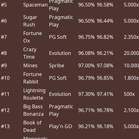
Pragmatic
#5
Spaceman
96.50%
96.58%
5.000x
Play
Sugar
Pragmatic
#6
96.50%
96.44%
5.000x
Rush
Play
Fortune
#7
PG Soft
96.75%
96.82%
2.350x
Ox
Crazy
#8
Evolution
96.08%
96.21%
20.000
Time
#9
Mines
Spribe
97.00%
97.08%
10.000
Fortune
#10
PG Soft
96.79%
96.85%
1.800x
Rabbit
Lightning
#11
Evolution
97.30%
97.41%
500x
Roulette
Big Bass
Pragmatic
#12
96.71%
96.78%
2.100x
Bonanza
Play
Book of
#13
Play'n GO
96.21%
96.18%
5.000x
Dead
Monopoly