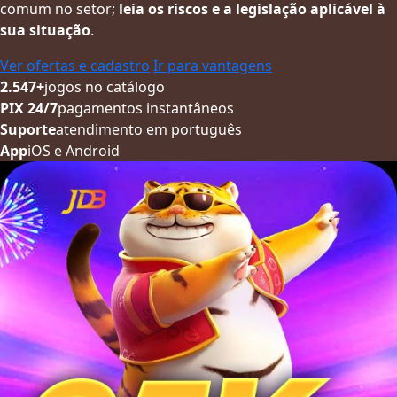
comum no setor;
leia os riscos e a legislação aplicável à
sua situação
.
Ver ofertas e cadastro
Ir para vantagens
2.547+
jogos no catálogo
PIX 24/7
pagamentos instantâneos
Suporte
atendimento em português
App
iOS e Android