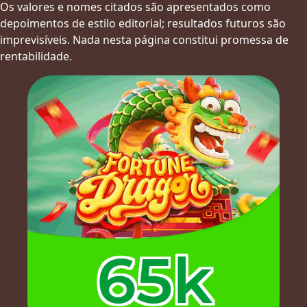
Os valores e nomes citados são apresentados como
depoimentos de estilo editorial; resultados futuros são
imprevisíveis. Nada nesta página constitui promessa de
rentabilidade.