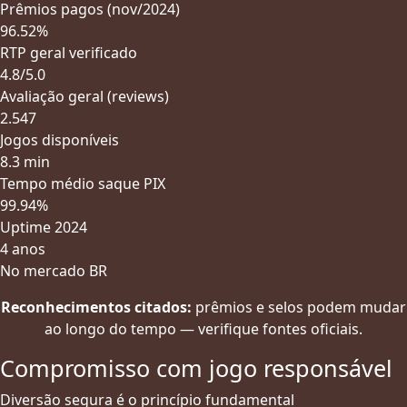
Prêmios pagos (nov/2024)
96.52%
RTP geral verificado
4.8/5.0
Avaliação geral (reviews)
2.547
Jogos disponíveis
8.3 min
Tempo médio saque PIX
99.94%
Uptime 2024
4 anos
No mercado BR
Reconhecimentos citados:
prêmios e selos podem mudar
ao longo do tempo — verifique fontes oficiais.
Compromisso com jogo responsável
Diversão segura é o princípio fundamental