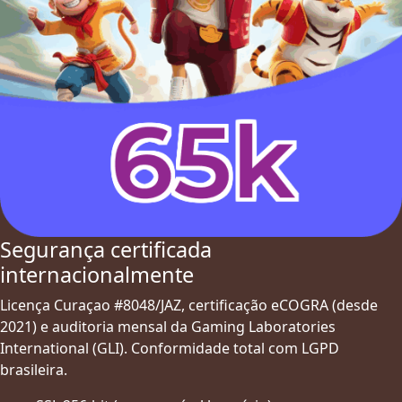
Segurança certificada
internacionalmente
Licença Curaçao #8048/JAZ, certificação eCOGRA (desde
2021) e auditoria mensal da Gaming Laboratories
International (GLI). Conformidade total com LGPD
brasileira.